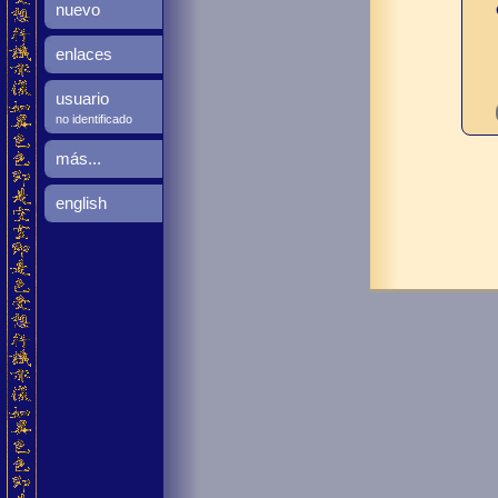
nuevo
enlaces
usuario
no identificado
más...
english