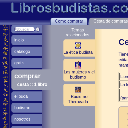
Como comprar
Cesta de compra
Temas
relacionados
inicio
Ce
catálogo
La ética budista
Tien
edita
gratis
manti
Las mujeres y el
comprar
Libr
budismo
La I
cesta :: 1 libro
el buda
Budismo
(par
Theravada
budismo
nosotros