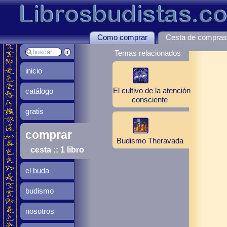
Como comprar
Cesta de compra
Temas relacionados
inicio
El cultivo de la atención
catálogo
consciente
gratis
comprar
Budismo Theravada
cesta :: 1 libro
el buda
budismo
nosotros