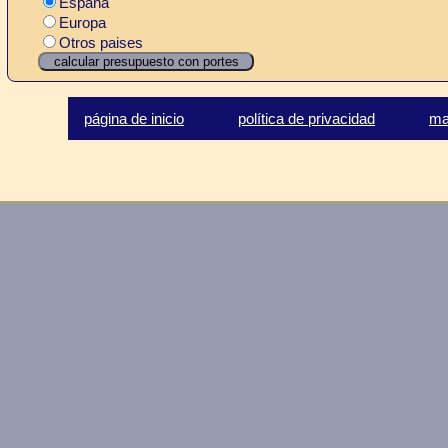
España
Europa
Otros paises
página de inicio
política de privacidad
ma