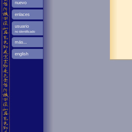
nuevo
enlaces
usuario
no identificado
más...
english