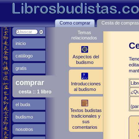
Como comprar
Cesta de compra
Temas
relacionados
inicio
Ce
catálogo
Aspectos del
Tien
budismo
edita
gratis
manti
comprar
Libr
Introducciones
al budismo
¿Qu
cesta :: 1 libro
el buda
(par
Textos budistas
tradicionales y
budismo
sus
comentarios
nosotros