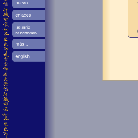
nuevo
enlaces
usuario
no identificado
más...
english