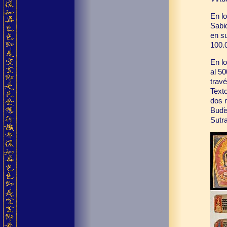
En lo
Sabi
en s
100.
En l
al 5
travé
Text
dos 
Budi
Sutr