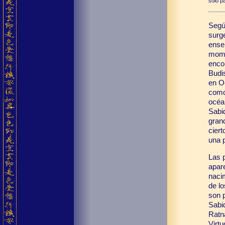
solo pa
Según
surg
ense
mome
enco
Budi
en O
como
océa
Sabi
grand
ciert
una 
Las 
apar
naci
de lo
son 
Sabid
Ratn
Virtu