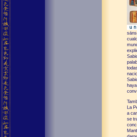
sánsc
cualq
mund
expli
Sabid
pala
toda
nacio
Sabi
haya
conv
Tamb
La Pe
a cam
se t
conc
Mant
darno