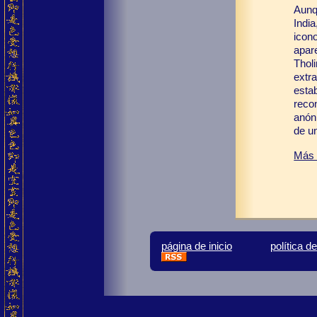
Aunqu
India
icon
apar
Tholi
extr
esta
reco
anón
de u
Más 
página de inicio
política d