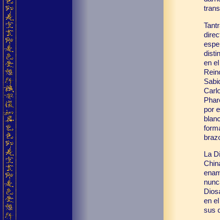
tran
Tant
dire
espe
disti
en el
Rein
Sabi
Carl
Phar
por 
blanc
form
braz
La D
China
enam
nunca
Dios
en el
sus 