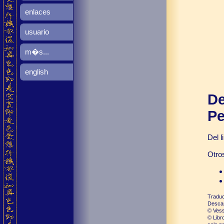
enlaces
usuario
m�s...
english
De
Pe
Del 
Otros
Tradu
Descar
© Ves
© Libr