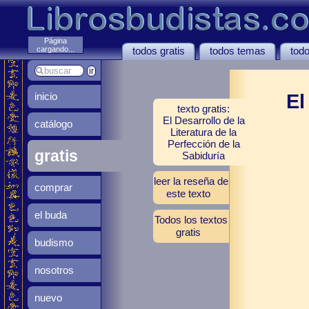
Página
todos gratis
todos temas
todo
cargando...
inicio
El
texto gratis:
El Desarrollo de la
catálogo
Literatura de la
Perfección de la
gratis
Sabiduría
leer la reseña de
comprar
este texto
el buda
Todos los textos
gratis
budismo
nosotros
nuevo