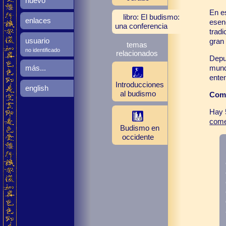
nuevo
En e
libro: El budismo:
enlaces
esenc
una conferencia
tradi
usuario
gran 
temas
no identificado
relacionados
Depu
mund
más...
ente
Introducciones
english
al budismo
Come
Hay 
come
Budismo en
occidente