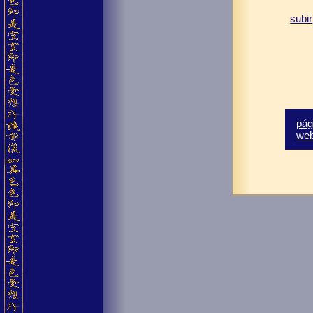
subir
pág
we