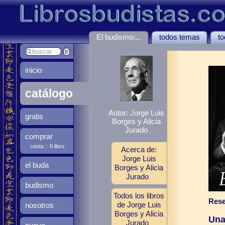
El budismo:...
todos temas
to
inicio
catálogo
Autor: Jorge Luis
gratis
Borges y Alicia
Jurado
comprar
cesta :: 0 libro
Acerca de:
Jorge Luis
el buda
Borges y Alicia
Jurado
budismo
Todos los libros
Rese
de Jorge Luis
nosotros
Borges y Alicia
Una
Jurado