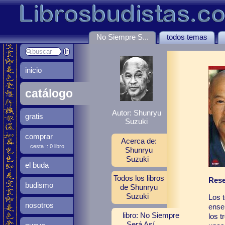
No Siempre S...
todos temas
inicio
catálogo
Autor: Shunryu
gratis
Suzuki
comprar
Acerca de:
cesta :: 0 libro
Shunryu
Suzuki
el buda
Todos los libros
Rese
budismo
de Shunryu
Suzuki
Los t
nosotros
ense
libro: No Siempre
los t
Será Así