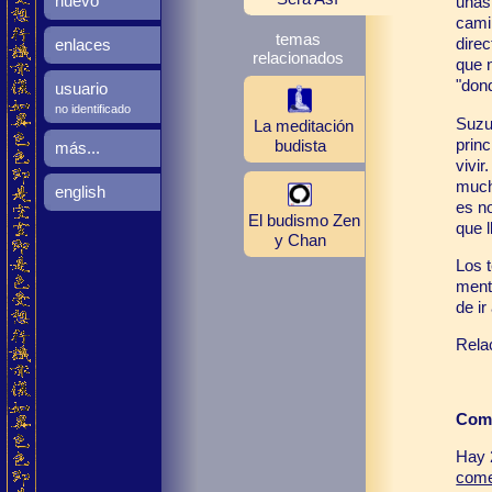
nuevo
unas
cami
temas
direc
enlaces
relacionados
que 
"don
usuario
no identificado
Suzu
La meditación
prin
budista
más...
vivir
much
english
es n
El budismo Zen
que l
y Chan
Los t
ment
de ir
Relac
Come
Hay 
come