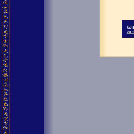
pág
we