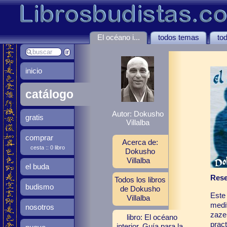
El océano i...
todos temas
tod
inicio
catálogo
Autor: Dokusho
gratis
Villalba
comprar
Acerca de:
cesta :: 0 libro
Dokusho
Villalba
el buda
Rese
Todos los libros
budismo
de Dokusho
Este 
Villalba
medi
nosotros
zazen
libro: El océano
prac
interior. Guía para la