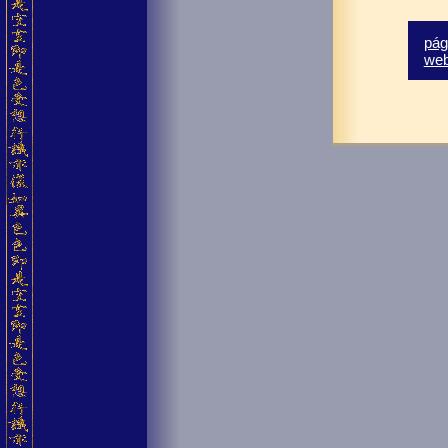
pág
we