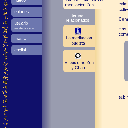
nuevo
calm
meditación Zen.
culti
enlaces
temas
Come
relacionados
usuario
Hay 
no identificado
come
La meditación
más...
budista
english
El budismo Zen
y Chan
subir