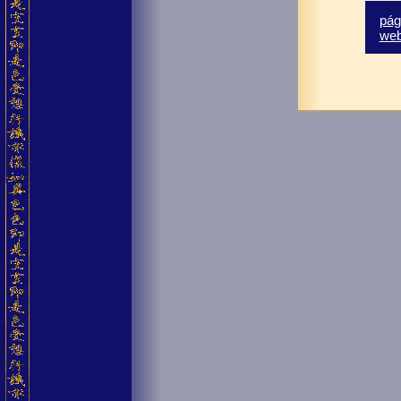
pág
we