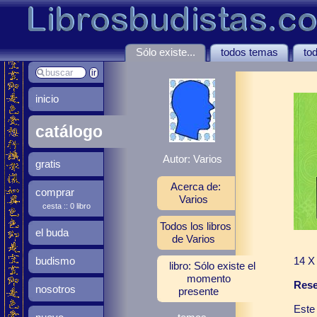
Sólo existe...
todos temas
tod
inicio
catálogo
Autor: Varios
gratis
Acerca de:
comprar
Varios
cesta :: 0 libro
Todos los libros
el buda
de Varios
14 X
budismo
libro: Sólo existe el
momento
Rese
nosotros
presente
Este