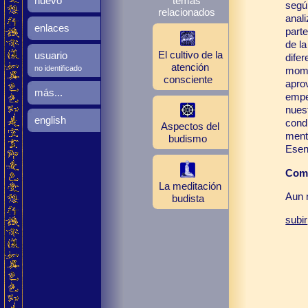
nuevo
temas
según
relacionados
anal
enlaces
parte
de la
El cultivo de la
usuario
difer
atención
no identificado
mome
consciente
apro
más...
empe
nues
english
cond
Aspectos del
ment
budismo
Esen
Come
La meditación
Aun 
budista
subir