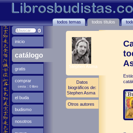
todos temas
todos títulos
tod
inicio
Ca
to
catálogo
A
Stephen Asma
gratis
Estás
comprar
catá
Datos
cesta :: 0 libro
biográficos de:
Stephen Asma
el buda
Otros autores
budismo
nosotros