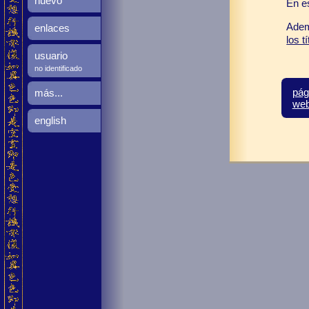
nuevo
En e
Adem
enlaces
los t
usuario
no identificado
pág
más...
we
english