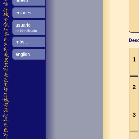
nuevo
enlaces
usuario
no identificado
Desc
más...
english
1
2
3