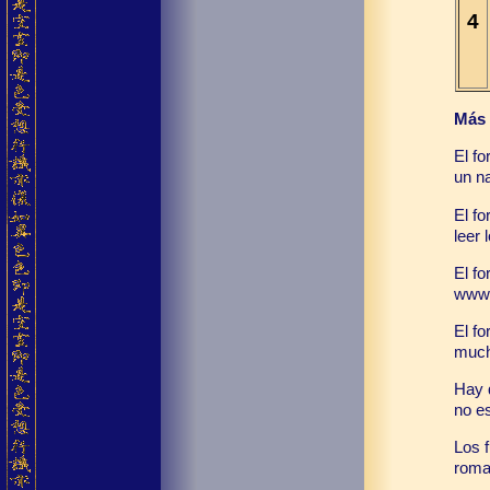
4
Más 
El f
un n
El f
leer 
El f
www.
El f
much
Hay q
no es
Los f
rom