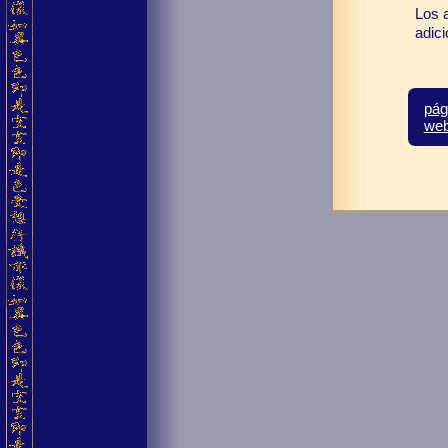
Los 
adic
pág
we