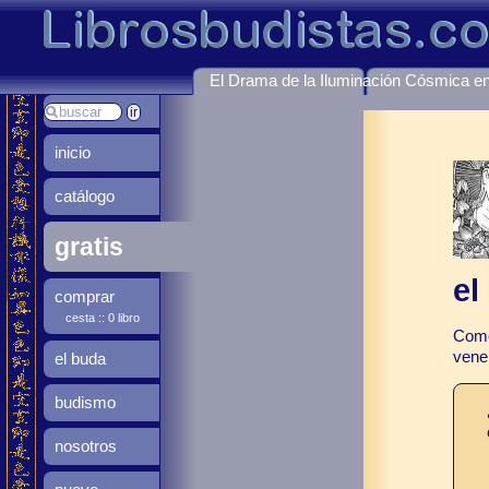
El Drama de la Iluminación Cósmica en 
inicio
catálogo
gratis
el
comprar
cesta :: 0 libro
Come
vene
el buda
budismo
nosotros