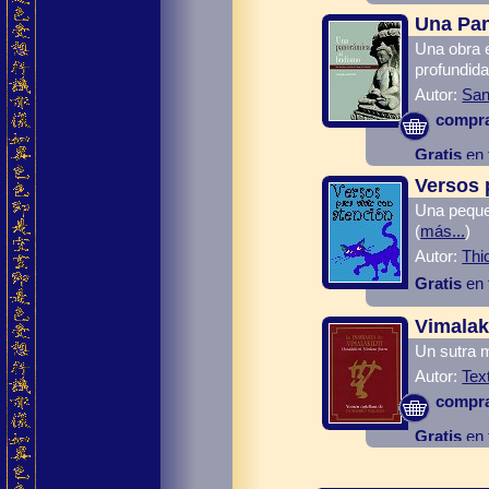
Una Pa
Una obra 
profundida
Autor:
San
compr
Gratis
en 
Versos 
Una peque
(
más...
)
Autor:
Thi
Gratis
en 
Vimalaki
Un sutra 
Autor:
Tex
compr
Gratis
en 