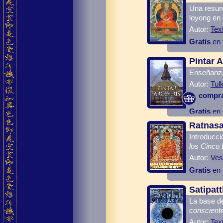
Una resum
loyong en 
Autor:
Tex
Gratis
en 
Pintar A
Enseñanz
Autor:
Tul
compr
Gratis
en 
Ratnasa
Introducc
los Cinco
Autor:
Ves
Gratis
en 
Satipat
La base de
conscient
Autor:
Tex