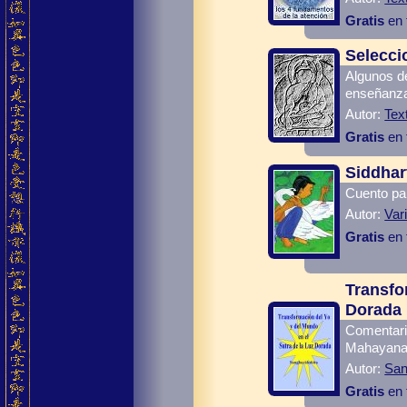
Gratis
en 
Selecci
Algunos de
enseñanza
Autor:
Tex
Gratis
en 
Siddhar
Cuento par
Autor:
Var
Gratis
en 
Transfo
Dorada
Comentario
Mahayana
Autor:
San
Gratis
en 