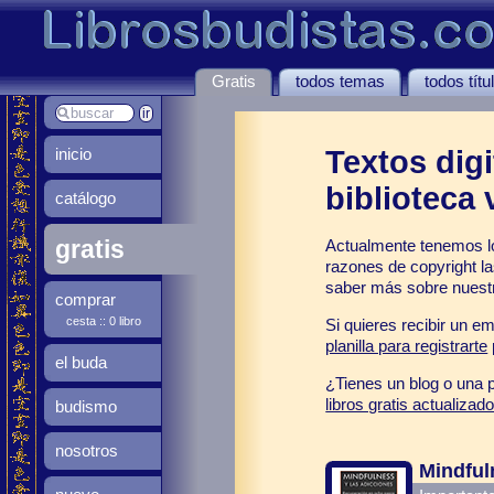
Gratis
todos temas
todos títu
inicio
Textos digi
biblioteca 
catálogo
gratis
Actualmente tenemos l
razones de copyright la
saber más sobre nuest
comprar
cesta :: 0 libro
Si quieres recibir un e
planilla para registrarte
el buda
¿Tienes un blog o una p
libros gratis actualiza
budismo
nosotros
Mindful