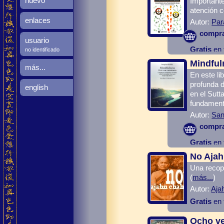
nuevo
Importante
atención c
enlaces
Autor:
Pa
compr
usuario
Gratis
en 
no identificado
Mindful
más...
En este l
profunda d
english
en el Sutt
fundamento
Autor:
San
compr
Gratis
en 
No Aja
Una recopi
(
más...
)
Autor:
Aja
Gratis
en 
Ocho ve